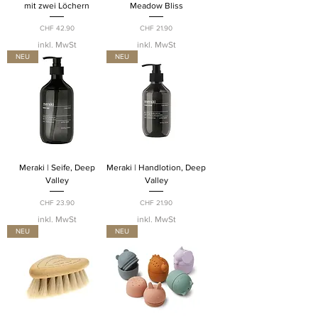
mit zwei Löchern
Meadow Bliss
Preis
Preis
CHF 42.90
CHF 21.90
inkl. MwSt
inkl. MwSt
NEU
NEU
Meraki | Seife, Deep
Meraki | Handlotion, Deep
Valley
Valley
Preis
Preis
CHF 23.90
CHF 21.90
inkl. MwSt
inkl. MwSt
NEU
NEU