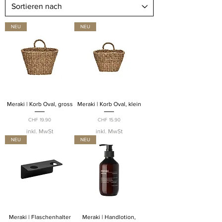
NEU
NEU
Meraki | Korb Oval, gross
Meraki | Korb Oval, klein
Preis
Preis
CHF 19.90
CHF 15.90
inkl. MwSt
inkl. MwSt
NEU
NEU
Meraki | Flaschenhalter
Meraki | Handlotion,