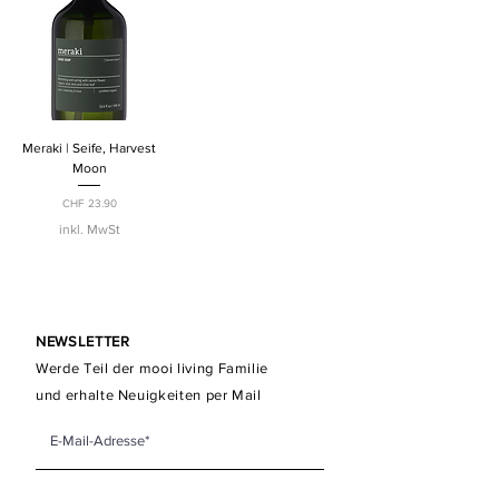
Meraki | Seife, Harvest
Moon
Preis
CHF 23.90
inkl. MwSt
NEWSLETTER
Werde Teil der mooi living Familie
und erhalte Neuigkeiten per Mail