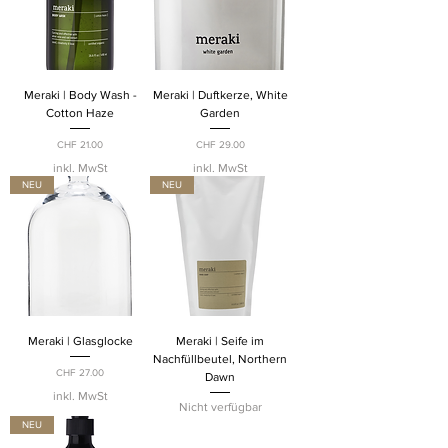
Meraki | Body Wash -
Meraki | Duftkerze, White
Cotton Haze
Garden
Preis
Preis
CHF 21.00
CHF 29.00
inkl. MwSt
inkl. MwSt
NEU
NEU
Meraki | Glasglocke
Meraki | Seife im
Nachfüllbeutel, Northern
Preis
CHF 27.00
Dawn
inkl. MwSt
Nicht verfügbar
NEU