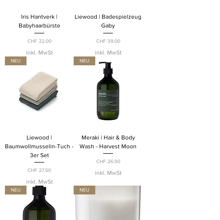
Iris Hantverk |
Liewood | Badespielzeug
Babyhaarbürste
Gaby
Preis
Preis
CHF 22.00
CHF 39.00
inkl. MwSt
inkl. MwSt
NEU
NEU
Liewood |
Meraki | Hair & Body
Baumwollmusselin-Tuch -
Wash - Harvest Moon
3er Set
Preis
CHF 26.90
Preis
CHF 27.50
inkl. MwSt
inkl. MwSt
NEU
NEU