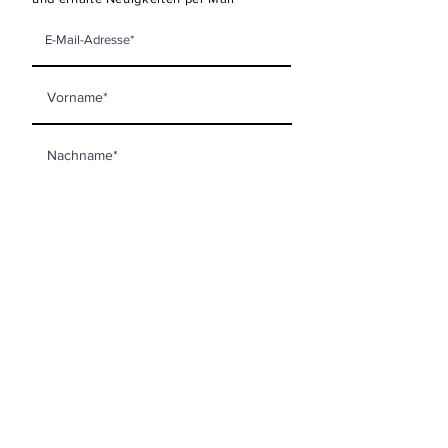
Newsletter abonnieren
KONTAKT
mooi living GmbH
Steinberggasse 63
8400 Winterthur
info@mooi-living.ch