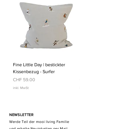
Fine Little Day | bestickter
Fine Little Day | bestickt
Kissenbezug - Surfer
Kissenbezug - Schwimm
Preis
Preis
CHF 59.00
CHF 59.00
inkl. MwSt
inkl. MwSt
NEWSLETTER
Werde Teil der mooi living Familie
und erhalte Neuigkeiten per Mail