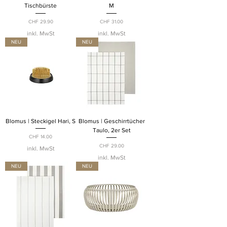
Tischbürste
M
Preis
Preis
CHF 29.90
CHF 31.00
inkl. MwSt
inkl. MwSt
NEU
NEU
Blomus | Steckigel Hari, S
Blomus | Geschirrtücher
Taulo, 2er Set
Preis
CHF 14.00
Preis
CHF 29.00
inkl. MwSt
inkl. MwSt
NEU
NEU