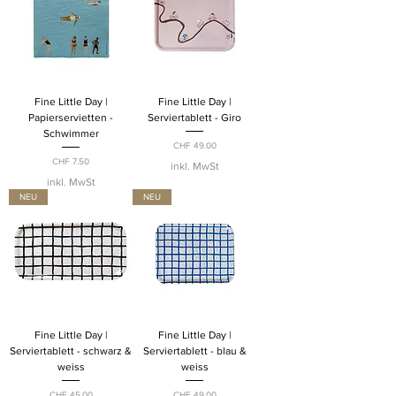
Fine Little Day |
Fine Little Day |
Papierservietten -
Serviertablett - Giro
Schwimmer
Preis
CHF 49.00
Preis
CHF 7.50
inkl. MwSt
inkl. MwSt
NEU
NEU
Fine Little Day |
Fine Little Day |
Serviertablett - schwarz &
Serviertablett - blau &
weiss
weiss
Preis
Preis
CHF 45.00
CHF 49.00