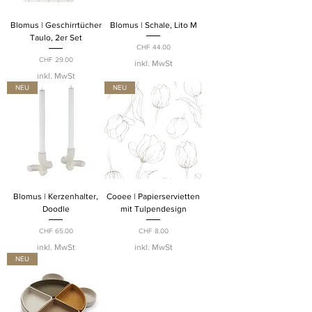
Blomus | Geschirrtücher
Blomus | Schale, Lito M
Taulo, 2er Set
Preis
CHF 44.00
Preis
CHF 29.00
inkl. MwSt
inkl. MwSt
NEU
NEU
Blomus | Kerzenhalter,
Cooee | Papierservietten
Doodle
mit Tulpendesign
Preis
Preis
CHF 65.00
CHF 8.00
inkl. MwSt
inkl. MwSt
NEU