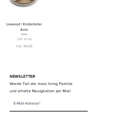
Liewood | Kinderteller
Arne
Preis
CHF 43.00
inkl. MwSt
NEWSLETTER
Werde Teil der mooi living Familie
und erhalte Neuigkeiten per Mail