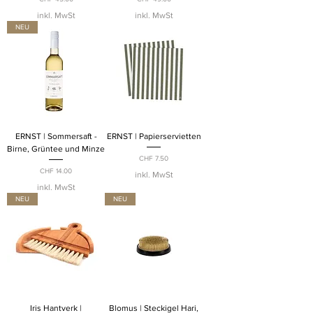
inkl. MwSt
inkl. MwSt
NEU
ERNST | Sommersaft -
ERNST | Papierservietten
Birne, Grüntee und Minze
Preis
CHF 7.50
Preis
CHF 14.00
inkl. MwSt
inkl. MwSt
NEU
NEU
Iris Hantverk |
Blomus | Steckigel Hari,