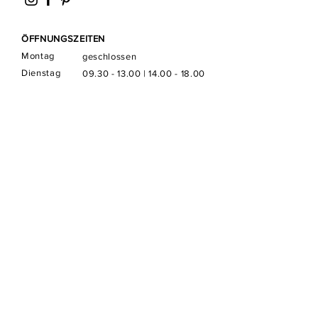
ÖFFNUNGSZEITEN
Montag
geschlossen
Dienstag
09.30 - 13.00
|
14.00 - 18.00
Mittwoch
09.30 - 13.00
|
14.00 - 18.00
Donnerstag
09.30 - 13.00
|
14.00 - 18.00
Freitag
09.30 - 13.00
|
14.00 - 18.00
Samstag
10.00 - 16.00
Sonntag
geschlossen
RECHTLICHES
FAQ
AGB
Impressum
Datenschutz