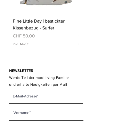
Fine Little Day | bestickter
Fine Little Day | bestickt
Kissenbezug - Surfer
Kissenbezug - Schwimm
Preis
Preis
CHF 59.00
CHF 59.00
inkl. MwSt
inkl. MwSt
NEWSLETTER
Werde Teil der mooi living Familie
und erhalte Neuigkeiten per Mail