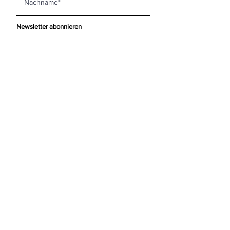
Newsletter abonnieren
KONTAKT
mooi living GmbH
Steinberggasse 63
8400 Winterthur
info@mooi-living.ch
ÖFFNUNGSZEITEN
Montag
geschlossen
Dienstag
09.30 - 13.00
|
14.00 - 18.00
Mittwoch
09.30 - 13.00
|
14.00 - 18.00
Donnerstag
09.30 - 13.00
|
14.00 - 18.00
Freitag
09.30 - 13.00
|
14.00 - 18.00