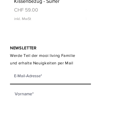
Kissenbezug - Surfer
Kissenbezug - Schwimm
Preis
Preis
CHF 59.00
CHF 59.00
inkl. MwSt
inkl. MwSt
NEWSLETTER
Werde Teil der mooi living Familie
und erhalte Neuigkeiten per Mail
Newsletter abonnieren