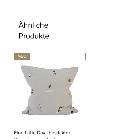
Ähnliche
Produkte
NEU
NEU
Fine Little Day | bestickter
Fine Little Day | bestickt