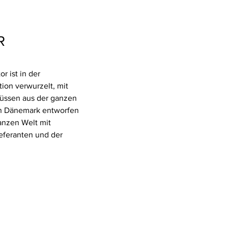
R
r ist in der
ion verwurzelt, mit
flüssen aus der ganzen
in Dänemark entworfen
anzen Welt mit
eferanten und der