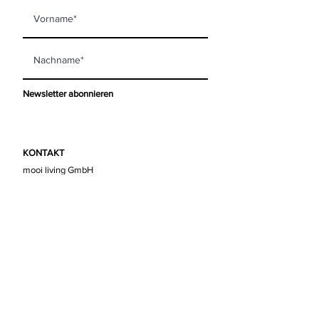
Newsletter abonnieren
KONTAKT
mooi living GmbH
Steinberggasse 63
8400 Winterthur
info@mooi-living.ch
ÖFFNUNGSZEITEN
Montag
geschlossen