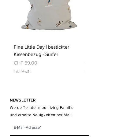
Fine Little Day | bestickter
Fine Little Day | bestickt
Kissenbezug - Surfer
Kissenbezug - Schwimm
Preis
Preis
CHF 59.00
CHF 59.00
inkl. MwSt
inkl. MwSt
NEWSLETTER
Werde Teil der mooi living Familie
und erhalte Neuigkeiten per Mail