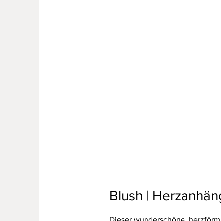
Blush | Herzanhän
Dieser wunderschöne, herzförmi