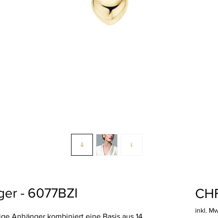
ger - 6077BZI
CHF
inkl. M
ge Anhänger kombiniert eine Basis aus 14