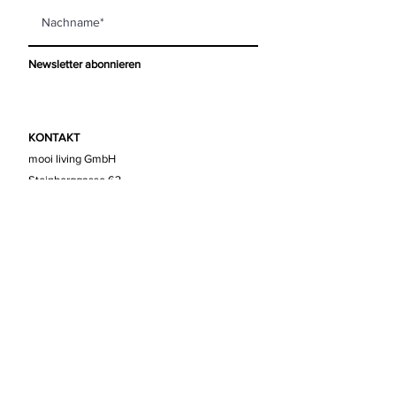
Newsletter abonnieren
KONTAKT
mooi living GmbH
Steinberggasse 63
8400 Winterthur
info@mooi-living.ch
ÖFFNUNGSZEITEN
Montag
geschlossen
Dienstag
09.30 - 13.00
|
14.00 - 18.00
Mittwoch
09.30 - 13.00
|
14.00 - 18.00
Donnerstag
09.30 - 13.00
|
14.00 - 18.00