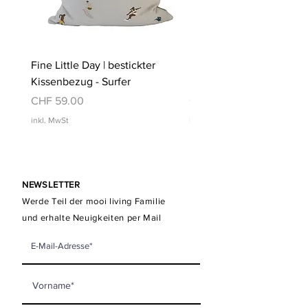
Fine Little Day | bestickter
Fine Little Day | bestickt
Kissenbezug - Surfer
Kissenbezug - Schwimm
Preis
Preis
CHF 59.00
CHF 59.00
inkl. MwSt
inkl. MwSt
NEWSLETTER
Werde Teil der mooi living Familie
und erhalte Neuigkeiten per Mail