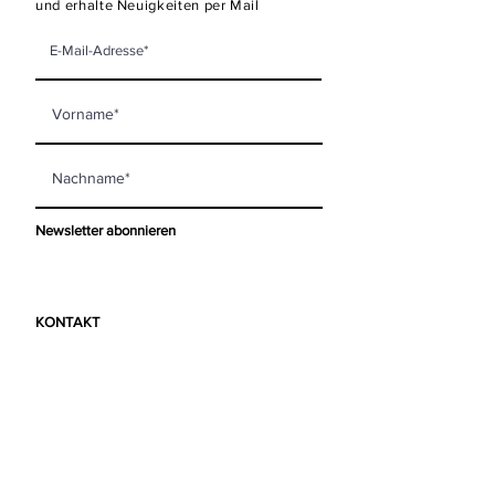
und erhalte Neuigkeiten per Mail
Newsletter abonnieren
KONTAKT
mooi living GmbH
Steinberggasse 63
8400 Winterthur
info@mooi-living.ch