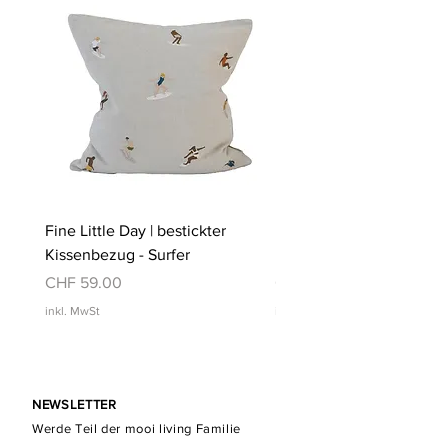
Fine Little Day | bestickter
Fine Little Day | bestickt
Kissenbezug - Surfer
Kissenbezug - Schwimm
Preis
Preis
CHF 59.00
CHF 59.00
inkl. MwSt
inkl. MwSt
NEWSLETTER
Werde Teil der mooi living Familie