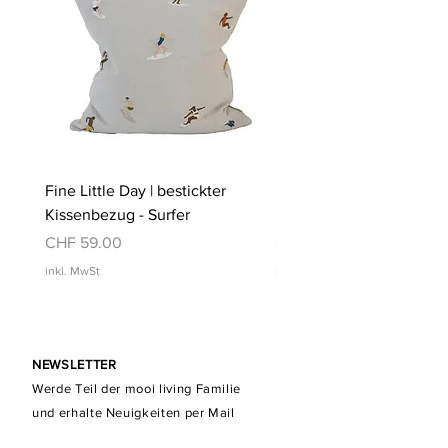
Fine Little Day | bestickter
Fine Little Day | bestickt
Kissenbezug - Surfer
Kissenbezug - Schwimm
Preis
Preis
CHF 59.00
CHF 59.00
inkl. MwSt
inkl. MwSt
NEWSLETTER
Werde Teil der mooi living Familie
und erhalte Neuigkeiten per Mail