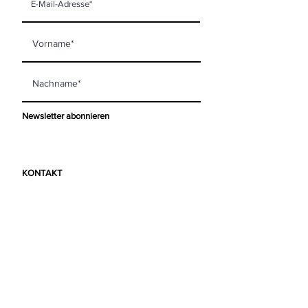
Newsletter abonnieren
KONTAKT
mooi living GmbH
Steinberggasse 63
8400 Winterthur
info@mooi-living.ch
ÖFFNUNGSZEITEN