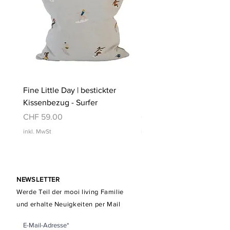
Fine Little Day | bestickter
Fine Little Day | bestickt
Kissenbezug - Surfer
Kissenbezug - Schwimm
Preis
Preis
CHF 59.00
CHF 59.00
inkl. MwSt
inkl. MwSt
NEWSLETTER
Werde Teil der mooi living Familie
und erhalte Neuigkeiten per Mail