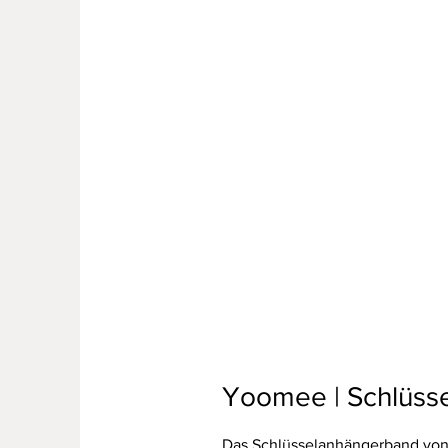
Yoomee | Schlüss
Das Schlüsselanhängerband von