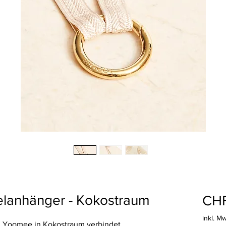
elanhänger - Kokostraum
CHF
inkl. M
 Yoomee in Kokostraum verbindet