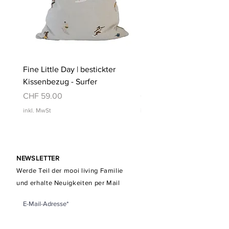
Fine Little Day | bestickter
Fine Little Day | bestickt
Kissenbezug - Surfer
Kissenbezug - Schwimm
Preis
Preis
CHF 59.00
CHF 59.00
inkl. MwSt
inkl. MwSt
NEWSLETTER
Werde Teil der mooi living Familie
und erhalte Neuigkeiten per Mail