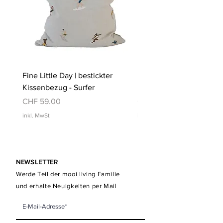
Fine Little Day | bestickter
Fine Little Day | bestickt
Kissenbezug - Surfer
Kissenbezug - Schwimm
Preis
Preis
CHF 59.00
CHF 59.00
inkl. MwSt
inkl. MwSt
NEWSLETTER
Werde Teil der mooi living Familie
und erhalte Neuigkeiten per Mail