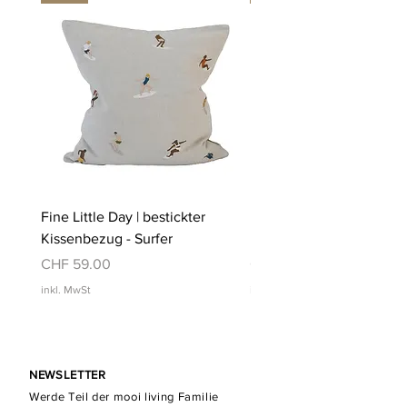
Fine Little Day | bestickter
Fine Little Day | bestickt
Kissenbezug - Surfer
Kissenbezug - Schwimm
Preis
Preis
CHF 59.00
CHF 59.00
inkl. MwSt
inkl. MwSt
NEWSLETTER
Werde Teil der mooi living Familie