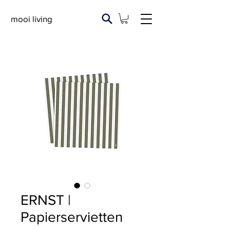
mooi living
ERNST |
Papierservietten