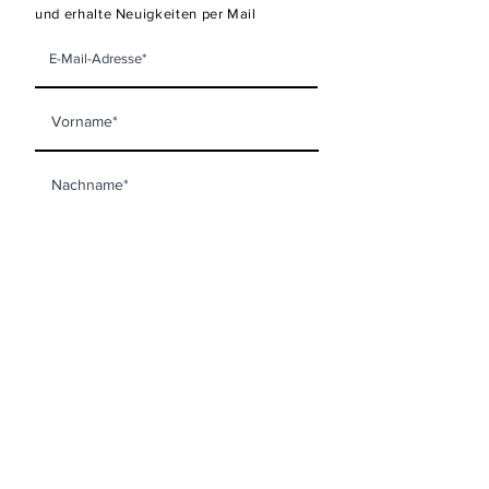
und erhalte Neuigkeiten per Mail
Newsletter abonnieren
KONTAKT
mooi living GmbH
Steinberggasse 63
8400 Winterthur
info@mooi-living.ch