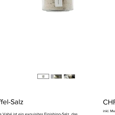
fel-Salz
CHF
inkl. M
Vahé ist ein exquisites Finishing-Salz, das