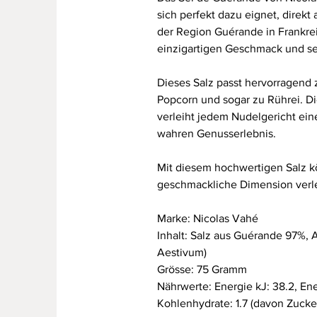
sich perfekt dazu eignet, direkt
der Region Guérande in Frankrei
einzigartigen Geschmack und s
Dieses Salz passt hervorragend z
Popcorn und sogar zu Rührei. D
verleiht jedem Nudelgericht ei
wahren Genusserlebnis.
Mit diesem hochwertigen Salz kö
geschmackliche Dimension ver
Marke: Nicolas Vahé
Inhalt: Salz aus Guérande 97%, 
Aestivum)
Grösse: 75 Gramm
Nährwerte: Energie kJ: 38.2, Energ
Kohlenhydrate: 1.7 (davon Zucker: 