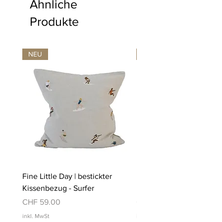
Ähnliche
Produkte
NEU
NEU
Fine Little Day | bestickter
Fine Little Day | bestickt
Kissenbezug - Surfer
Kissenbezug - Schwimm
Preis
Preis
CHF 59.00
CHF 59.00
inkl. MwSt
inkl. MwSt