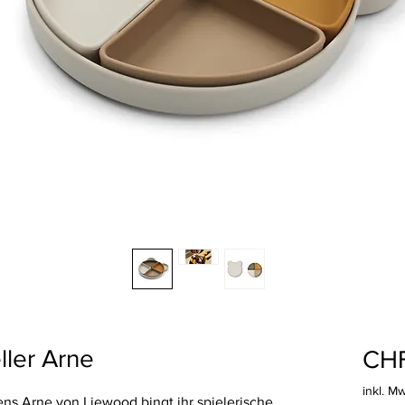
ller Arne
CHF
inkl. M
ens Arne von Liewood bingt ihr spielerische