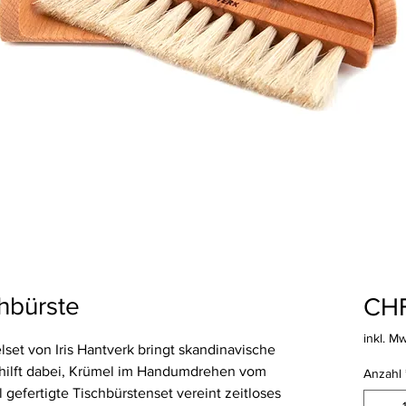
chbürste
CHF
inkl. M
lset von Iris Hantverk bringt skandinavische
d hilft dabei, Krümel im Handumdrehen vom
Anzahl
l gefertigte Tischbürstenset vereint zeitloses