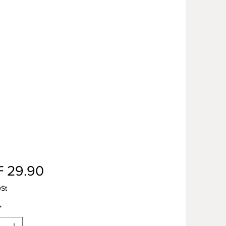
Preis
 29.90
wSt
*