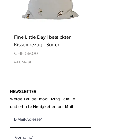
Fine Little Day | bestickter
Fine Little Day | bestickt
Kissenbezug - Surfer
Kissenbezug - Schwimm
Preis
Preis
CHF 59.00
CHF 59.00
inkl. MwSt
inkl. MwSt
NEWSLETTER
Werde Teil der mooi living Familie
und erhalte Neuigkeiten per Mail