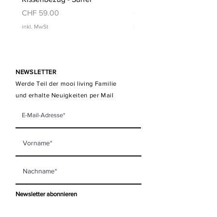
Preis
Preis
CHF 59.00
CHF 59.00
inkl. MwSt
inkl. MwSt
NEWSLETTER
Werde Teil der mooi living Familie
und erhalte Neuigkeiten per Mail
Newsletter abonnieren