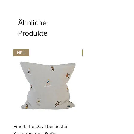
Ähnliche
Produkte
NEU
NEU
Fine Little Day | bestickter
Fine Little Day | bestickt
Kissenbezug - Surfer
Kissenbezug - Schwimm