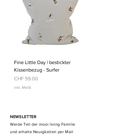
Fine Little Day | bestickter
Fine Little Day | bestickt
Kissenbezug - Surfer
Kissenbezug - Schwimm
Preis
Preis
CHF 59.00
CHF 59.00
inkl. MwSt
inkl. MwSt
NEWSLETTER
Werde Teil der mooi living Familie
und erhalte Neuigkeiten per Mail