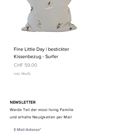
Fine Little Day | bestickter
Fine Little Day | bestickt
Kissenbezug - Surfer
Kissenbezug - Schwimm
Preis
Preis
CHF 59.00
CHF 59.00
inkl. MwSt
inkl. MwSt
NEWSLETTER
Werde Teil der mooi living Familie
und erhalte Neuigkeiten per Mail