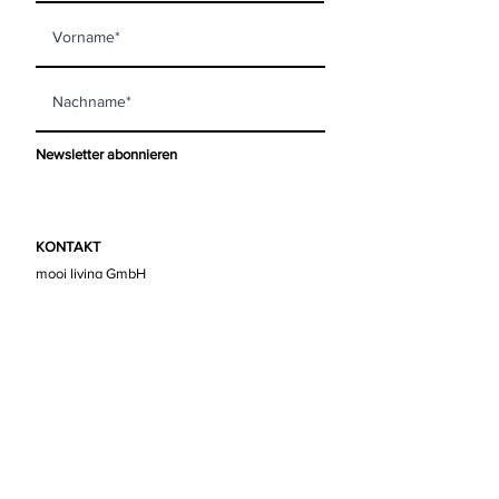
Newsletter abonnieren
KONTAKT
mooi living GmbH
Steinberggasse 63
8400 Winterthur
info@mooi-living.ch
ÖFFNUNGSZEITEN
Montag
geschlossen