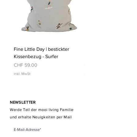
Fine Little Day | bestickter
Fine Little Day | bestickt
Kissenbezug - Surfer
Kissenbezug - Schwimm
Preis
Preis
CHF 59.00
CHF 59.00
inkl. MwSt
inkl. MwSt
NEWSLETTER
Werde Teil der mooi living Familie
und erhalte Neuigkeiten per Mail