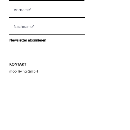
Newsletter abonnieren
KONTAKT
mooi living GmbH
Steinberggasse 63
8400 Winterthur
info@mooi-living.ch
ÖFFNUNGSZEITEN
Montag
geschlossen