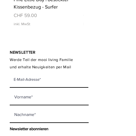
Kissenbezug - Surfer
Kissenbezug - Schwimm
Preis
Preis
CHF 59.00
CHF 59.00
inkl. MwSt
inkl. MwSt
NEWSLETTER
Werde Teil der mooi living Familie
und erhalte Neuigkeiten per Mail
Newsletter abonnieren