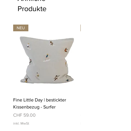
Produkte
NEU
NEU
Fine Little Day | bestickter
Fine Little Day | bestickt
Kissenbezug - Surfer
Kissenbezug - Schwimm
Preis
Preis
CHF 59.00
CHF 59.00
inkl. MwSt
inkl. MwSt