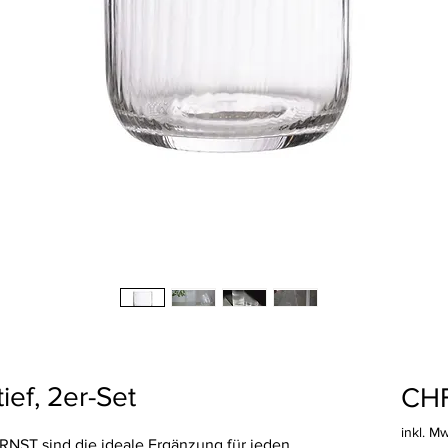
ief, 2er-Set
CHF
inkl. M
ERNST sind die ideale Ergänzung für jeden,