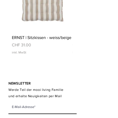
ERNST | Sitzkissen - weiss/beige
ERNST | Sitzkissen - weis
Preis
Preis
CHF 31.00
CHF 31.00
inkl. MwSt
inkl. MwSt
NEWSLETTER
Werde Teil der mooi living Familie
und erhalte Neuigkeiten per Mail