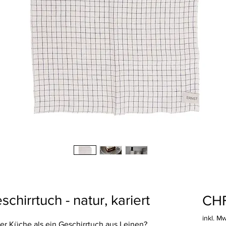
hirrtuch - natur, kariert
CHF
inkl. M
der Küche als ein Geschirrtuch aus Leinen?