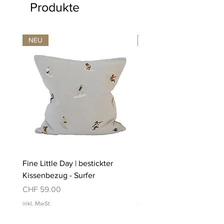
Produkte
NEU
NEU
Fine Little Day | bestickter
Fine Little Day | bestickt
Kissenbezug - Surfer
Kissenbezug - Schwimm
Preis
Preis
CHF 59.00
CHF 59.00
inkl. MwSt
inkl. MwSt