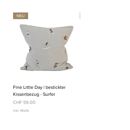
NEU
NEU
Fine Little Day | bestickter
Fine Little Day | bestickt
Kissenbezug - Surfer
Kissenbezug - Schwimm
Preis
Preis
CHF 59.00
CHF 59.00
inkl. MwSt
inkl. MwSt