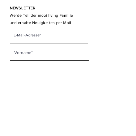
NEWSLETTER
Werde Teil der mooi living Familie
und erhalte Neuigkeiten per Mail
Newsletter abonnieren
KONTAKT
mooi living GmbH
Steinberggasse 63
8400 Winterthur