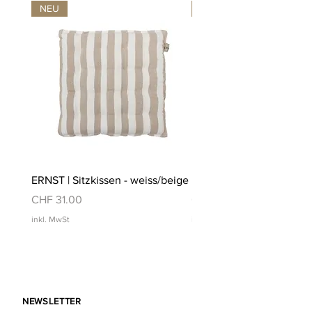
NEU
NEU
ERNST | Sitzkissen - weiss/beige
ERNST | Sitzkissen - weis
Preis
Preis
CHF 31.00
CHF 31.00
inkl. MwSt
inkl. MwSt
NEWSLETTER