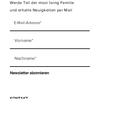
Werde Teil der mooi living Familie
und erhalte Neuigkeiten per Mail
Newsletter abonnieren
KONTAKT
mooi living GmbH
Steinberggasse 63
8400 Winterthur
info@mooi-living.ch