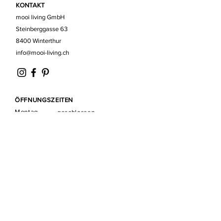
KONTAKT
mooi living GmbH
Steinberggasse 63
8400 Winterthur
info@mooi-living.ch
ÖFFNUNGSZEITEN
Montag
geschlossen
Dienstag
09.30 - 13.00
|
14.00 - 18.00
Mittwoch
09.30 - 13.00
|
14.00 - 18.00
Donnerstag
09.30 - 13.00
|
14.00 - 18.00
Freitag
09.30 - 13.00
|
14.00 - 18.00
Samstag
10.00 - 16.00
Sonntag
geschlossen
RECHTLICHES