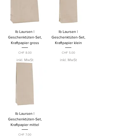
Ib Laursen |
Ib Laursen |
Geschenktüten-Set,
Geschenktüten-Set,
Kraftpapier gross
Kraftpapier klein
Preis
Preis
CHF 8.00
CHF 5.00
inkl. MwSt
inkl. MwSt
Ib Laursen |
Geschenktüten-Set,
Kraftpapier mittel
Preis
CHF 7.00